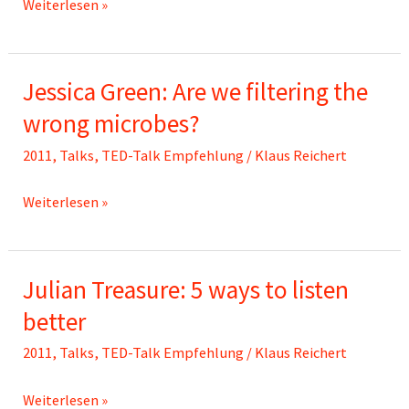
Steven
Weiterlesen »
Johnson:
Where
Jessica Green: Are we filtering the
great
ideas
wrong microbes?
come
2011
,
Talks
,
TED-Talk Empfehlung
/
Klaus Reichert
from
Jessica
Weiterlesen »
Green:
Are
Julian Treasure: 5 ways to listen
we
filtering
better
the
2011
,
Talks
,
TED-Talk Empfehlung
/
Klaus Reichert
wrong
microbes?
Julian
Weiterlesen »