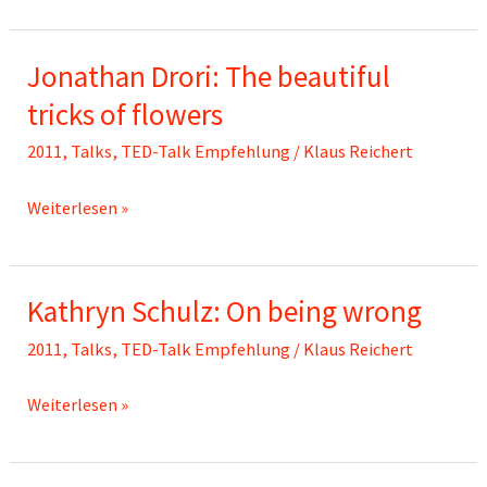
deNapoli:
The
Jonathan Drori: The beautiful
great
penguin
tricks of flowers
rescue
2011
,
Talks
,
TED-Talk Empfehlung
/
Klaus Reichert
Jonathan
Weiterlesen »
Drori:
The
Kathryn Schulz: On being wrong
beautiful
tricks
2011
,
Talks
,
TED-Talk Empfehlung
/
Klaus Reichert
of
flowers
Kathryn
Weiterlesen »
Schulz:
On