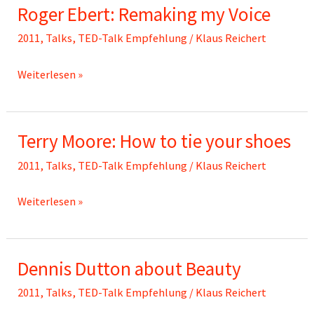
Roger Ebert: Remaking my Voice
being
wrong
2011
,
Talks
,
TED-Talk Empfehlung
/
Klaus Reichert
Roger
Weiterlesen »
Ebert:
Remaking
Terry Moore: How to tie your shoes
my
Voice
2011
,
Talks
,
TED-Talk Empfehlung
/
Klaus Reichert
Terry
Weiterlesen »
Moore:
How
Dennis Dutton about Beauty
to
tie
2011
,
Talks
,
TED-Talk Empfehlung
/
Klaus Reichert
your