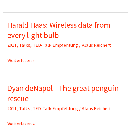
Treasure:
5
Harald Haas: Wireless data from
ways
to
every light bulb
listen
2011
,
Talks
,
TED-Talk Empfehlung
/
Klaus Reichert
better
Harald
Weiterlesen »
Haas:
Wireless
Dyan deNapoli: The great penguin
data
from
rescue
every
2011
,
Talks
,
TED-Talk Empfehlung
/
Klaus Reichert
light
bulb
Dyan
Weiterlesen »