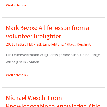
shoes
Dennis
Weiterlesen »
Dutton
about
Mark Bezos: A life lesson from a
Beauty
volunteer firefighter
2011
,
Talks
,
TED-Talk Empfehlung
/
Klaus Reichert
Ein Feuerwehrmann zeigt, dass gerade auch kleine Dinge
wichtig sein können.
Mark
Weiterlesen »
Bezos:
A
Michael Wesch: From
life
lesson
Knowledgeable to Knowledge-Able