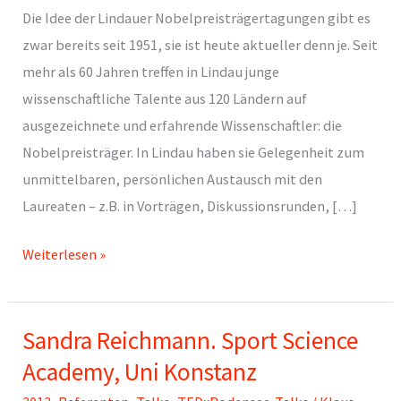
Die Idee der Lindauer Nobelpreisträgertagungen gibt es
zwar bereits seit 1951, sie ist heute aktueller denn je. Seit
mehr als 60 Jahren treffen in Lindau junge
wissenschaftliche Talente aus 120 Ländern auf
ausgezeichnete und erfahrende Wissenschaftler: die
Nobelpreisträger. In Lindau haben sie Gelegenheit zum
unmittelbaren, persönlichen Austausch mit den
Laureaten – z.B. in Vorträgen, Diskussionsrunden, […]
Wolfgang
Weiterlesen »
Huang,
Lindauer
Sandra Reichmann. Sport Science
Nobelpreisträgertagungen
Academy, Uni Konstanz