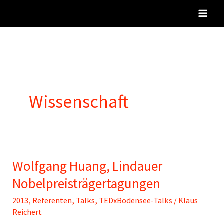
Zum
Inhalt
springen
Wissenschaft
Wolfgang Huang, Lindauer
Nobelpreisträgertagungen
2013
,
Referenten
,
Talks
,
TEDxBodensee-Talks
/
Klaus
Reichert