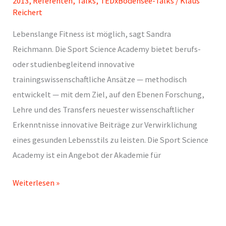
2013
,
Referenten
,
Talks
,
TEDxBodensee-Talks
/
Klaus
Reichert
Lebenslange Fitness ist möglich, sagt Sandra
Reichmann. Die Sport Science Academy bietet berufs-
oder studienbegleitend innovative
trainingswissenschaftliche Ansätze — methodisch
entwickelt — mit dem Ziel, auf den Ebenen Forschung,
Lehre und des Transfers neuester wissenschaftlicher
Erkenntnisse innovative Beiträge zur Verwirklichung
eines gesunden Lebensstils zu leisten. Die Sport Science
Academy ist ein Angebot der Akademie für
Sandra
Weiterlesen »
Reichmann.
Sport