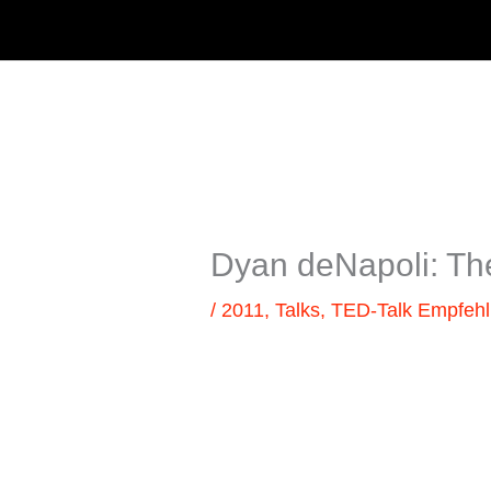
Zum
Inhalt
springen
Dyan deNapoli: Th
/
2011
,
Talks
,
TED-Talk Empfeh