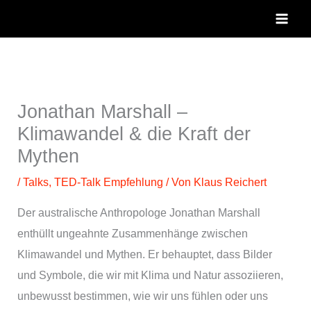
Zum
Inhalt
springen
Jonathan Marshall –
Klimawandel & die Kraft der
Mythen
/
Talks
,
TED-Talk Empfehlung
/ Von
Klaus Reichert
Der australische Anthropologe Jonathan Marshall
enthüllt ungeahnte Zusammenhänge zwischen
Klimawandel und Mythen. Er behauptet, dass Bilder
und Symbole, die wir mit Klima und Natur assoziieren,
unbewusst bestimmen, wie wir uns fühlen oder uns