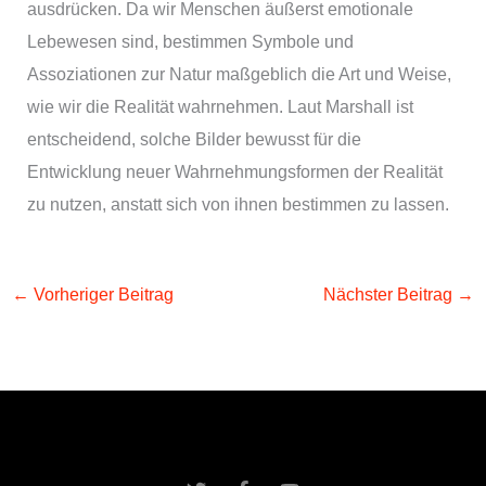
ausdrücken. Da wir Menschen äußerst emotionale
Lebewesen sind, bestimmen Symbole und
Assoziationen zur Natur maßgeblich die Art und Weise,
wie wir die Realität wahrnehmen. Laut Marshall ist
entscheidend, solche Bilder bewusst für die
Entwicklung neuer Wahrnehmungsformen der Realität
zu nutzen, anstatt sich von ihnen bestimmen zu lassen.
←
Vorheriger Beitrag
Nächster Beitrag
→