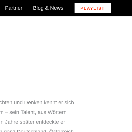
Partner
Blog & News
PLAYLIST
ichten und Denken kennt er sich
m – sein Talent, aus Wörtern
hn Jahre später entdeckte er
in ganz Deutschland, Österreich