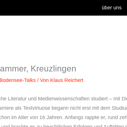
über uns
lammer, Kreuzlingen
Bodensee-Talks
/ Von
Klaus Reichert
he Literatur und Medienwissenschaften studiert – mit D
rriere als Textvirtuose begann nicht erst mit dem Studiu
schon im Alter von 16 Jahren. Anfangs rappte er, rund ze
 und brachte es zu beachtlichen Erfolgen und Auftritten 