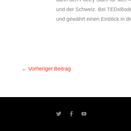
und der Schweiz. Bei TEDxBode
und gewährt einen Einblick in d
←
Vorheriger Beitrag