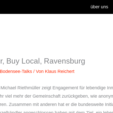
über uns
r, Buy Local, Ravensburg
Bodensee-Talks
/ Von
Klaus Reichert
ichael Riethmüller zeigt Engagement für lebendige Inn
ehr viel mehr der Gemeinschaft zurückgeben, wie anonym
ren. Zusammen mit anderen hat er die bundesweite Init
inzelhändler angeschlossen haben mit dem Ziel, ein leb