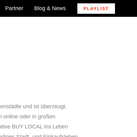
Partner
Blog & News
PLAYLIST
enstädte und ist überzeugt,
 online oder in großen
iative BUY LOCAL ins Leben
endiges Stadt- und Einkaufsleben