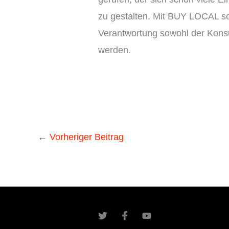
zu gestalten. Mit BUY LOCAL so
Verantwortung sowohl der Konsu
werden.
←
Vorheriger Beitrag