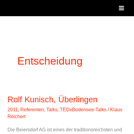
Zum
Inhalt
springen
Entscheidung
Rolf Kunisch, Überlingen
2011
,
Referenten
,
Talks
,
TEDxBodensee-Talks
/
Klaus
Reichert
Die Beiersdorf AG ist eines der traditionsreichsten und