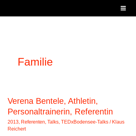
Zum
Inhalt
springen
Familie
Verena Bentele, Athletin,
Personaltrainerin, Referentin
2013
,
Referenten
,
Talks
,
TEDxBodensee-Talks
/
Klaus
Reichert