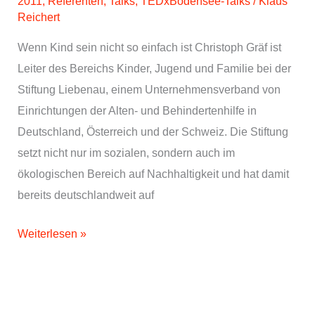
2011
,
Referenten
,
Talks
,
TEDxBodensee-Talks
/
Klaus
Reichert
Wenn Kind sein nicht so einfach ist Christoph Gräf ist
Leiter des Bereichs Kinder, Jugend und Familie bei der
Stiftung Liebenau, einem Unternehmensverband von
Einrichtungen der Alten- und Behindertenhilfe in
Deutschland, Österreich und der Schweiz. Die Stiftung
setzt nicht nur im sozialen, sondern auch im
ökologischen Bereich auf Nachhaltigkeit und hat damit
bereits deutschlandweit auf
Christoph
Weiterlesen »
Gräf,
Stiftung
Liebenau