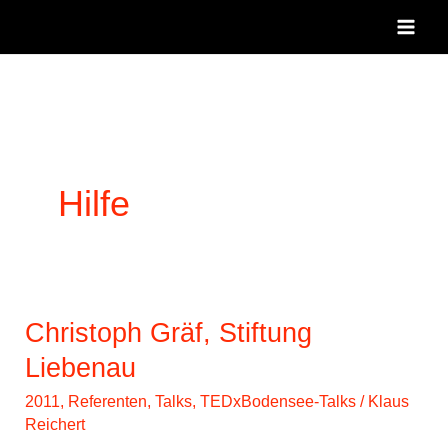
Zum
Inhalt
springen
Hilfe
Christoph Gräf, Stiftung
Liebenau
2011
,
Referenten
,
Talks
,
TEDxBodensee-Talks
/
Klaus
Reichert