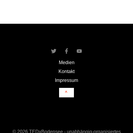
und
Guluma
Megersa,
Sahay
Solar
Solutions
Medien
Kontakt
Impressum
^
© 2026 TEDxBodensee - unabhängig-organisiertes