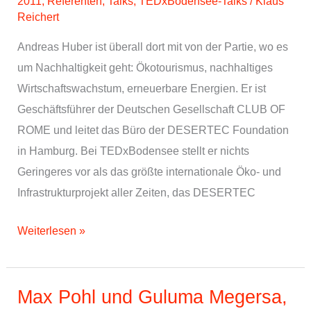
2011
,
Referenten
,
Talks
,
TEDxBodensee-Talks
/
Klaus
Reichert
Andreas Huber ist überall dort mit von der Partie, wo es
um Nachhaltigkeit geht: Ökotourismus, nachhaltiges
Wirtschaftswachstum, erneuerbare Energien. Er ist
Geschäftsführer der Deutschen Gesellschaft CLUB OF
ROME und leitet das Büro der DESERTEC Foundation
in Hamburg. Bei TEDxBodensee stellt er nichts
Geringeres vor als das größte internationale Öko- und
Infrastrukturprojekt aller Zeiten, das DESERTEC
Andreas
Weiterlesen »
Huber,
Desertec
Foundation
Max Pohl und Guluma Megersa,