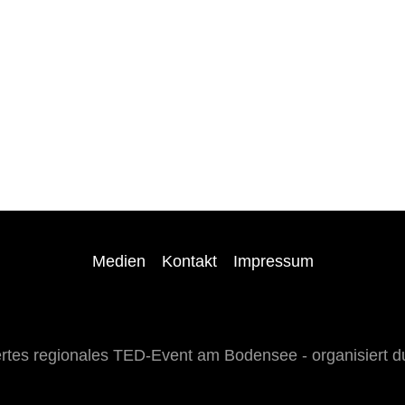
Medien
Kontakt
Impressum
es regionales TED-Event am Bodensee - organisiert du