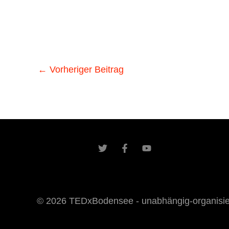
←
Vorheriger Beitrag
© 2026 TEDxBodensee - unabhängig-organisiert