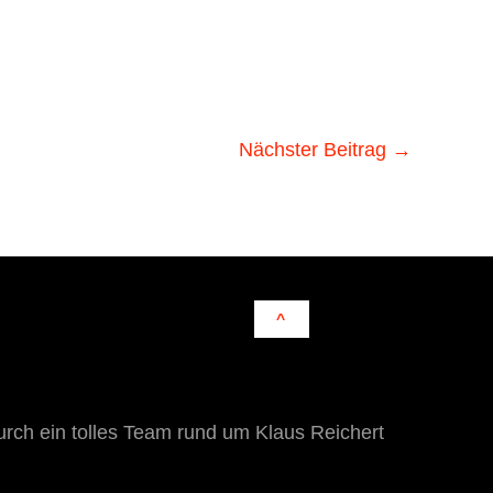
Nächster Beitrag
→
^
rch ein tolles Team rund um Klaus Reichert