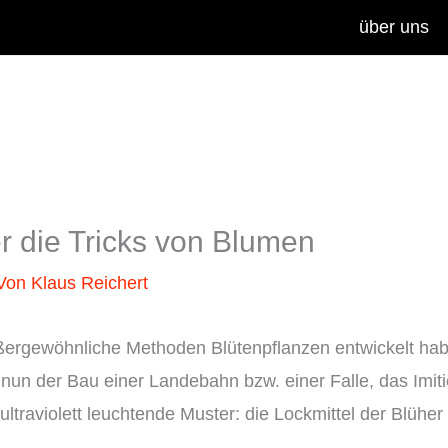
über uns
r die Tricks von Blumen
 Von
Klaus Reichert
ußergewöhnliche Methoden Blütenpflanzen entwickelt hab
un der Bau einer Landebahn bzw. einer Falle, das Imitie
traviolett leuchtende Muster: die Lockmittel der Blüher s