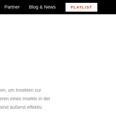
Partner
Blog & News
PLAYLIST
en, um Insekten zur
ren eines Insekts in der
ind äußerst effektiv.