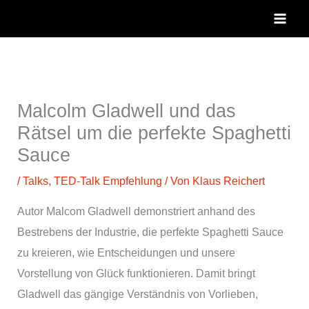
Zum
Inhalt
springen
Malcolm Gladwell und das
Rätsel um die perfekte Spaghetti
Sauce
/
Talks
,
TED-Talk Empfehlung
/ Von
Klaus Reichert
Autor Malcom Gladwell demonstriert anhand des
Bestrebens der Industrie, die perfekte Spaghetti Sauce
zu kreieren, wie Entscheidungen und unsere
Vorstellung von Glück funktionieren. Damit bringt
Gladwell das gängige Verständnis von Vorlieben,