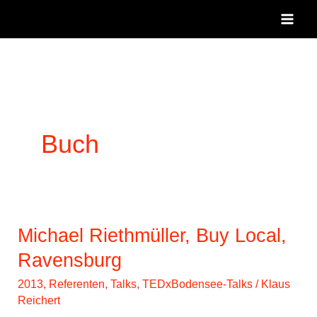
Zum
Inhalt
springen
Buch
Michael Riethmüller, Buy Local,
Ravensburg
2013
,
Referenten
,
Talks
,
TEDxBodensee-Talks
/
Klaus
Reichert