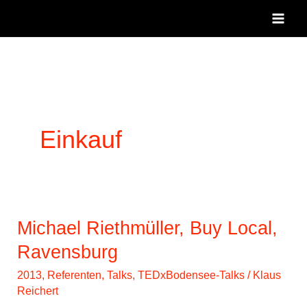
Zum
Inhalt
springen
Einkauf
Michael Riethmüller, Buy Local,
Ravensburg
2013
,
Referenten
,
Talks
,
TEDxBodensee-Talks
/
Klaus
Reichert