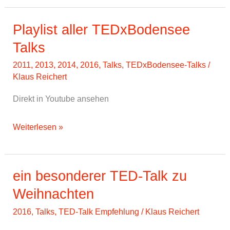
zu
TEDxBodensee
Playlist aller TEDxBodensee
2016
Talks
2011
,
2013
,
2014
,
2016
,
Talks
,
TEDxBodensee-Talks
/
Klaus Reichert
Direkt in Youtube ansehen
Playlist
Weiterlesen »
aller
TEDxBodensee
Talks
ein besonderer TED-Talk zu
Weihnachten
2016
,
Talks
,
TED-Talk Empfehlung
/
Klaus Reichert