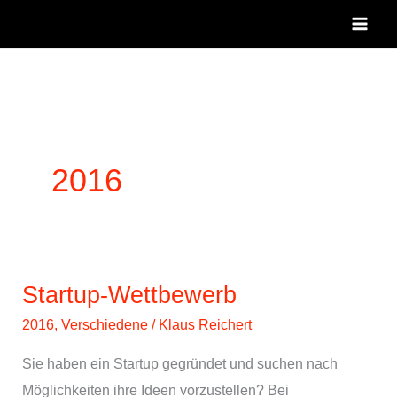
Zum
Inhalt
springen
2016
Startup-Wettbewerb
2016
,
Verschiedene
/
Klaus Reichert
Sie haben ein Startup gegründet und suchen nach
Möglichkeiten ihre Ideen vorzustellen? Bei