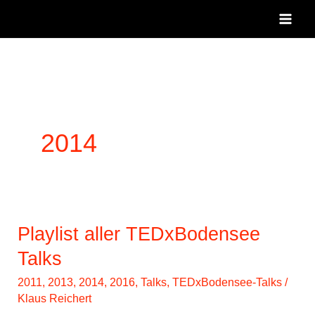
Zum
Inhalt
springen
2014
Playlist aller TEDxBodensee
Talks
2011
,
2013
,
2014
,
2016
,
Talks
,
TEDxBodensee-Talks
/
Klaus Reichert