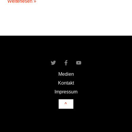
Vorschläge
Weiterlesen »
für
Redner
und
Talks
Medien
Kontakt
Impressum
^