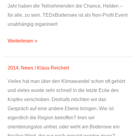
Jahr haben die Teilnehmenden die Chance, Helden –
für alle, zu sein. TEDxBodensee ist als Non-Profit Event
unabhängig organisiert
Tickets
Weiterlesen »
sind
verfügbar
für
2014
,
News
/
Klaus Reichert
TEDxBodensee
Vieles hat man über den Klimawandel schon oft gehört
im
und vieles wurde sehr schnell in die letzte Ecke des
Dornier
Kopfes verschoben. Deshalb möchten wir das
Museum
Gespräch auf eine andere Ebene bringen. Wie ist
eigentlich die Region betroffen? Irren wir
orientierungslos umher, oder weht am Bodensee ein
frischer Wind, der nur noch genutzt werden muss?