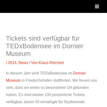
Zum
Inhalt
springen
Tickets sind verfügbar für
TEDxBodensee im Dornier
Museum
/
2014
,
News
/ Von
Klaus Reichert
In diesem Jahr wird TEDxBodensee im
Dornier
Museum
in Friedrichshafen stattfinden. Wir freuen uns
sehr, dass wir einen so besonderen Ort gefunden
haben. Es sind wieder 100 persönliche Tickets
verfügbar, davon 50 ermäßigte für Studierende.