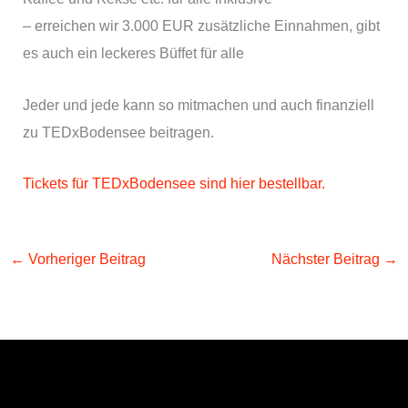
– erreichen wir 3.000 EUR zusätzliche Einnahmen, gibt
es auch ein leckeres Büffet für alle
Jeder und jede kann so mitmachen und auch finanziell
zu TEDxBodensee beitragen.
Tickets für TEDxBodensee sind hier bestellbar.
←
Vorheriger Beitrag
Nächster Beitrag
→