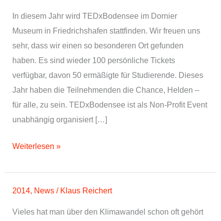
In diesem Jahr wird TEDxBodensee im Dornier
Museum in Friedrichshafen stattfinden. Wir freuen uns
sehr, dass wir einen so besonderen Ort gefunden
haben. Es sind wieder 100 persönliche Tickets
verfügbar, davon 50 ermäßigte für Studierende. Dieses
Jahr haben die Teilnehmenden die Chance, Helden –
für alle, zu sein. TEDxBodensee ist als Non-Profit Event
unabhängig organisiert […]
Tickets
Weiterlesen »
sind
verfügbar
für
2014
,
News
/
Klaus Reichert
TEDxBodensee
Vieles hat man über den Klimawandel schon oft gehört
im